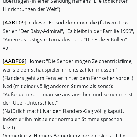
übertragen (in einer Sendung namens "Die tödlichsten
Hinrichtungen der Welt")
[
] In dieser Episode kommen die (fiktiven) Fox-
AABF09
Serien "Der Baby-Admiral", "Es bleibt in der Familie 1999",
"Amerikas lustigste Tornados" und "Die Polizei-Bullen"
vor.
[
] Homer: "Die Sender mögen Zeichentrickfilme,
AABF09
weil sie den Schauspielern nichts zahlen müssen."
(Flanders geht am Fenster hinter dem Fernseher vorbei.)
Ned (mit einer völlig anderen Stimme als sonst):
"Außerdem kann man sie austauschen und keiner merkt
den Ubeli-Unterschied."
(Natürlich macht Ivar den Flanders-Gag völlig kaputt,
indem er ihn mit seiner normalen Stimme sprechen
lässt)
(Anmerkung: Homers Bemerkung bezieht sich auf die