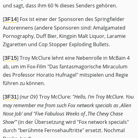
und sagt, dass ihm 60 % dieses Senders gehören.
[
] Fox ist einer der Sponsoren des Springfielder
3F14
Autorennens (andere Sponsoren sind: Amalgamated
Pornography, Duff Bier, Kingpin Malt Liquor, Laramie
Zigaretten und Cop Stopper Exploding Bullets.
[
] Troy McClure lehnt eine Nebenrolle in McBain 4
3F15
ab, um im Fox-Film "Das fantasmagorische Miraculum
des Professor Horatio Hufnagel" mitspielen und Regie
führen zu können.
[
]
(nur OV)
Troy McClure:
"Hello, I'm Troy McClure. You
3F31
may remember me from such Fox network specials as ‚Alien
Nose Job' and "Five Fabulous Weeks of ‚The Chevy Chase
Show'"
(in der Übersetzung wird "Fox network specials"
durch "berühmte Fernsehauftritte" ersetzt. Nochmal