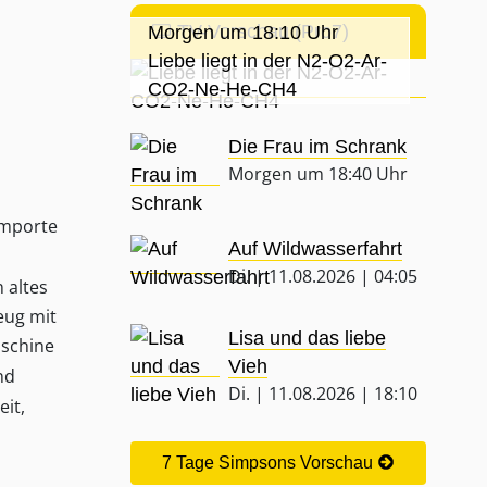
TV-Vorschau (Pro7)
Morgen um 18:10 Uhr
Liebe liegt in der N2-O2-Ar-
CO2-Ne-He-CH4
Die Frau im Schrank
Morgen um 18:40 Uhr
importe
Auf Wildwasserfahrt
Di. | 11.08.2026 | 04:05
 altes
eug mit
Lisa und das liebe
aschine
Vieh
nd
Di. | 11.08.2026 | 18:10
it,
7 Tage Simpsons Vorschau