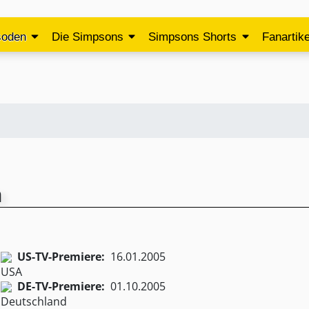
soden
Die Simpsons
Simpsons Shorts
Fanartike
n
US-TV-Premiere:
16.01.2005
DE-TV-Premiere:
01.10.2005