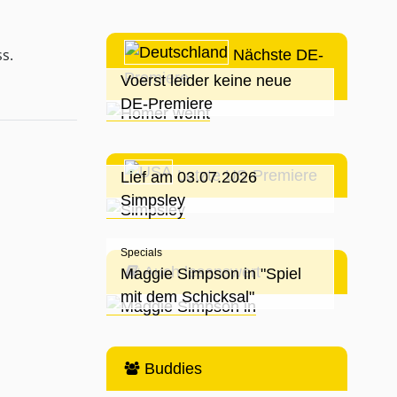
s.
Nächste DE-
Premiere
Voerst leider keine neue
DE-Premiere
Letzte US-Premiere
Lief am 03.07.2026
Simpsley
Specials
Auch lesenswert
Maggie Simpson in "Spiel
mit dem Schicksal"
Buddies