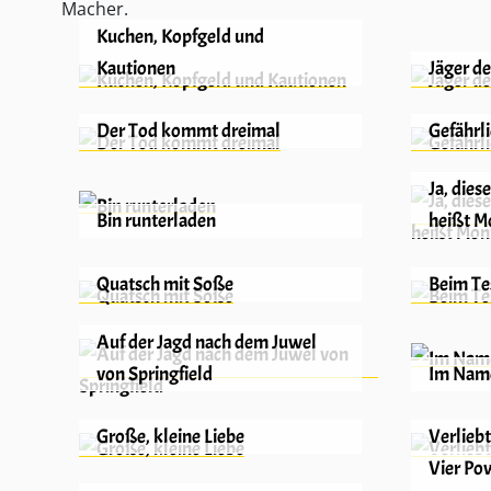
Macher.
Kuchen, Kopfgeld und
Kautionen
Jäger d
Der Tod kommt dreimal
Gefährl
Ja, dies
Bin runterladen
heißt M
Quatsch mit Soße
Beim Te
Auf der Jagd nach dem Juwel
von Springfield
Im Name
Große, kleine Liebe
Verlieb
Vier Po