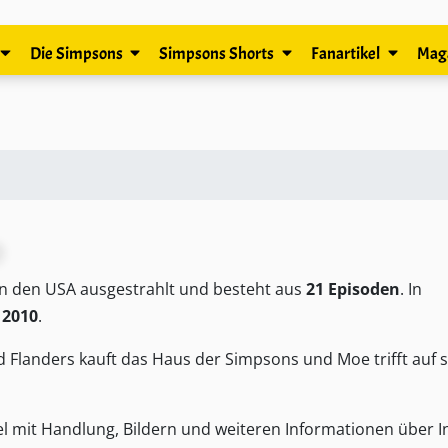
Die Simpsons
Simpsons Shorts
Fanartikel
Mag
n den USA ausgestrahlt und besteht aus
21 Episoden
. In
 2010
.
landers kauft das Haus der Simpsons und Moe trifft auf s
ffel mit Handlung, Bildern und weiteren Informationen über I