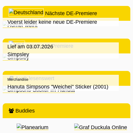
Nächste DE-Premiere
Voerst leider keine neue DE-Premiere
Letzte US-Premiere
Lief am 03.07.2026
Simpsley
Auch lesenswert
Merchandise
Hanuta Simpsons "Weichei" Sticker (2001)
Buddies