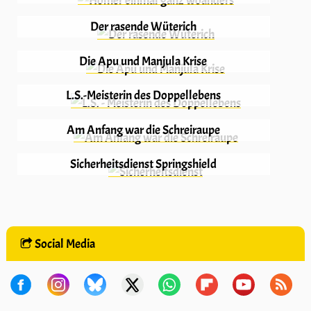
Der rasende Wüterich
Die Apu und Manjula Krise
L.S.-Meisterin des Doppellebens
Am Anfang war die Schreiraupe
Sicherheitsdienst Springshield
Social Media