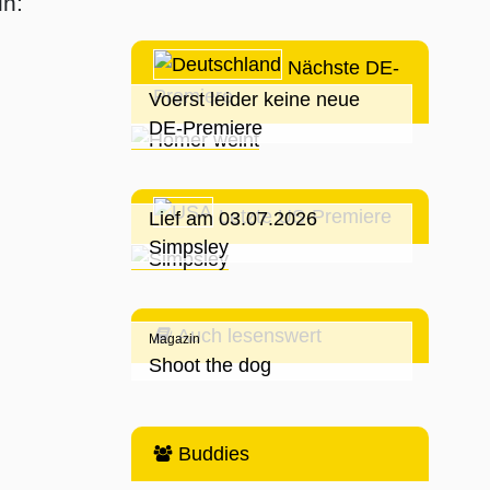
n:
Nächste DE-
Premiere
Voerst leider keine neue
DE-Premiere
Letzte US-Premiere
Lief am 03.07.2026
Simpsley
Auch lesenswert
Magazin
Shoot the dog
Buddies