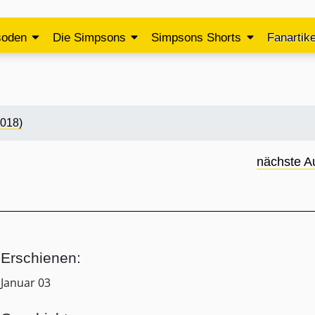
soden
Die Simpsons
Simpsons Shorts
Fanartike
2018)
nächste A
Erschienen:
Januar 03