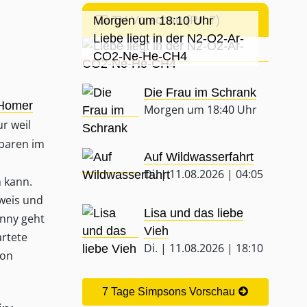
TV-Vorschau (Pro7)
Morgen um 18:10 Uhr
Liebe liegt in der N2-O2-Ar-
CO2-Ne-He-CH4
Die Frau im Schrank
Homer
Morgen um 18:40 Uhr
r weil
sparen im
Auf Wildwasserfahrt
Di. | 11.08.2026 | 04:05
 kann.
weis und
Lisa und das liebe
enny geht
Vieh
rtete
Di. | 11.08.2026 | 18:10
von
7 Tage Simpsons Vorschau