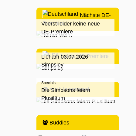
Nächste DE-
Premiere
Voerst leider keine neue
DE-Premiere
Letzte US-Premiere
Lief am 03.07.2026
Simpsley
Specials
Auch lesenswert
Die Simpsons feiern
Plusiläum
Buddies