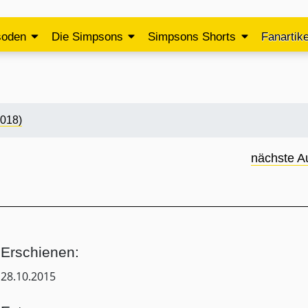
soden
Die Simpsons
Simpsons Shorts
Fanartike
2018)
nächste A
Erschienen:
28.10.2015