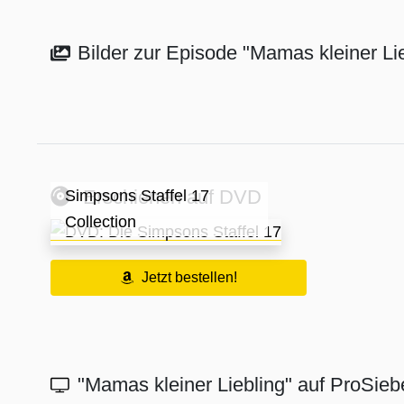
Bilder zur Episode "Mamas kleiner Li
Erschienen auf DVD
Simpsons Staffel 17
Collection
Jetzt bestellen!
"Mamas kleiner Liebling" auf ProSie