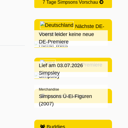
7 Tage Simpsons Vorschau
Nächste DE-
Premiere
Voerst leider keine neue
DE-Premiere
Letzte US-Premiere
Lief am 03.07.2026
Simpsley
Merchandise
Auch lesenswert
Simpsons Ü-Ei-Figuren
(2007)
Buddies