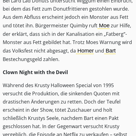
Bei Lard Lad Donuts untersucht Wiggum einen Einbruch,
bei dem das Fett zum Donutfrittieren gestohlen wurde.
Aus dem Abfluss erscheint jedoch ein Monster aus Fett
und tötet ihn. Bürgermeister Quimby ruft
zur Hilfe,
Moe
der erklärt, dass sich in der Kanalisation ein „Fatberg“-
Monster aus Fett gebildet hat. Trotz Moes Warnung wird
das Volksfest nicht abgesagt, da
und
Homer
Bart
Bestechungsgeld zahlen.
Clown Night with the Devil
Während des Krusty Halloween Special von 1995
versucht die Produktion, die sinkenden Quoten mit
drastischen Änderungen zu retten. Doch der Teufel
erscheint in der Show, tötet Zuschauer und holt
schließlich Krustys Seele, nachdem Bart einen Pakt
geschlossen hat. In der Gegenwart versucht Krusty
vergeblich, die Episode an Netflix zu verkaufen – selbst