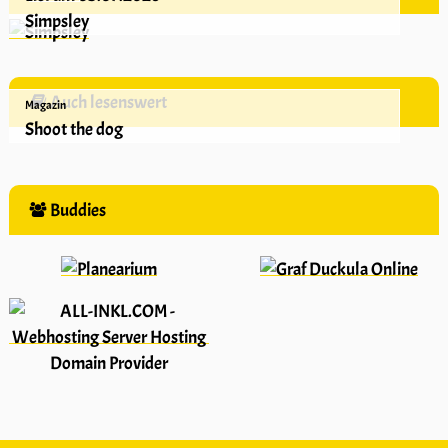
Simpsley
Auch lesenswert
Magazin
Shoot the dog
Buddies