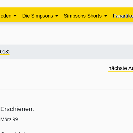
soden
Die Simpsons
Simpsons Shorts
Fanartike
2018)
nächste A
Erschienen:
März 99