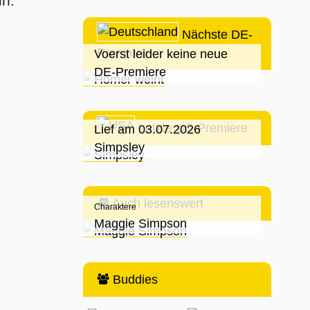
n:
Nächste DE-
Premiere
Voerst leider keine neue
DE-Premiere
Letzte US-Premiere
Lief am 03.07.2026
Simpsley
Auch lesenswert
Charaktere
Maggie Simpson
Buddies