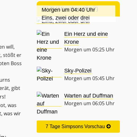
TV-Vorschau (Pro7)
Morgen um 04:40 Uhr
Eins, zwei oder drei
Ein Herz und eine
Krone
n will,
Morgen um 05:25 Uhr
, stößt er
bten Boss
Sky-Polizei
Morgen um 05:45 Uhr
Burns
rät, gibt
Warten auf Duffman
rs!
Morgen um 06:05 Uhr
tot, was
, was wir
7 Tage Simpsons Vorschau