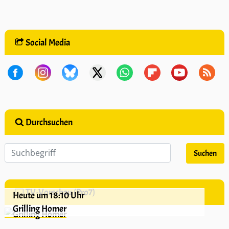
Social Media
Durchsuchen
TV-Vorschau (Pro7)
Heute um 18:10 Uhr
Grilling Homer