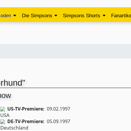
soden
Die Simpsons
Simpsons Shorts
Fanartike
erhund"
Show
US-TV-Premiere:
09.02.1997
DE-TV-Premiere:
05.09.1997