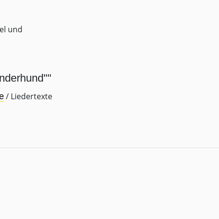
el und
nderhund""
/ Liedertexte
e