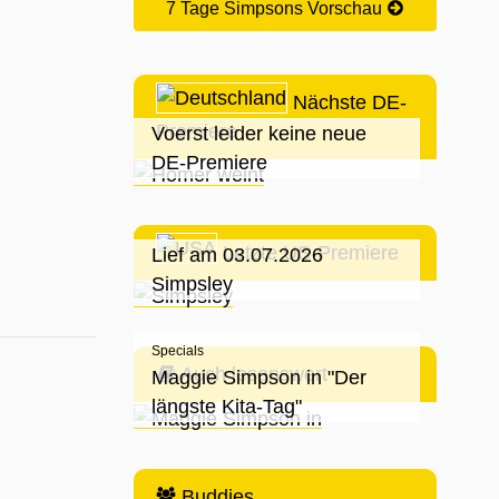
7 Tage Simpsons Vorschau
Nächste DE-
Premiere
Voerst leider keine neue
DE-Premiere
Letzte US-Premiere
Lief am 03.07.2026
Simpsley
Specials
Auch lesenswert
Maggie Simpson in "Der
längste Kita-Tag"
Buddies