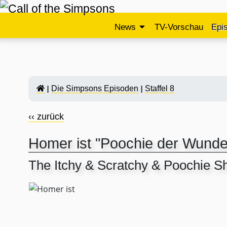
News
TV-Vorschau
Epi
Die Simpsons Episoden
Staffel 8
‹‹ zurück
Homer ist "Poochie der Wund
The Itchy & Scratchy & Poochie 