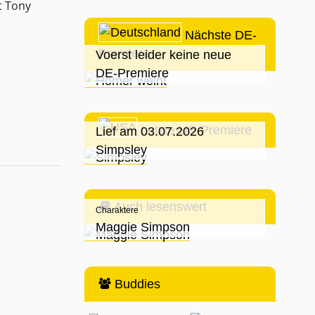
t Tony
Nächste DE-
Premiere
Voerst leider keine neue
DE-Premiere
Letzte US-Premiere
Lief am 03.07.2026
Simpsley
Auch lesenswert
Charaktere
Maggie Simpson
Buddies