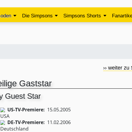
soden
Die Simpsons
Simpsons Shorts
Fanartike
›› weiter zu 
ilige Gaststar
y Guest Star
US-TV-Premiere:
15.05.2005
DE-TV-Premiere:
11.02.2006