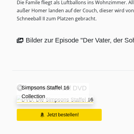
Die Famile fliegt als Luftballons ins Wohnzimmer. Al
außer Homer landen auf der Couch, dieser wird von
Schneeball II zum Platzen gebracht.
Bilder zur Episode "Der Vater, der So
Erschienen auf DVD
Simpsons Staffel 16
Collection
Jetzt bestellen!