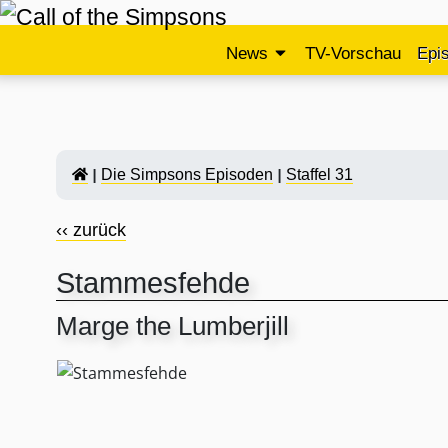
News
TV-Vorschau
Epi
Die Simpsons Episoden
Staffel 31
‹‹ zurück
Stammesfehde
Marge the Lumberjill