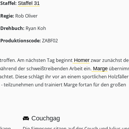
Staffel:
Staffel 31
Regie:
Rob Oliver
Drehbuch:
Ryan Koh
Produktionscode:
ZABF02
troffen. Am nächsten Tag beginnt
zwar zunächst d
Homer
 während der schweißtreibenden Arbeit ein.
übernimm
Marge
htet. Diese schlägt ihr vor an einem sportlichen Holzfäller
- teilzunehmen und trainiert Marge fortan für den großen
Couchgag
 kann.
Die Simpsons sitzen auf der Couch und Julius un