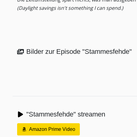
(Daylight savings isn't something I can spend.)
Bilder zur Episode "Stammesfehde"
"Stammesfehde" streamen
Amazon Prime Video