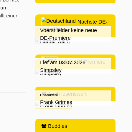
 zum
llt einen
Nächste DE-
Premiere
Voerst leider keine neue
DE-Premiere
Letzte US-Premiere
Lief am 03.07.2026
Simpsley
Auch lesenswert
Charaktere
Frank Grimes
Buddies