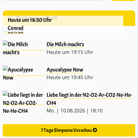
TV-Vorschau (Pro7)
Heute um 18:50 Uhr
Conrad
Die Milch macht's
Heute um 19:15 Uhr
Apucalypse Now
Heute um 19:45 Uhr
Liebe liegt in der N2-O2-Ar-CO2-Ne-He-
CH4
Mo. | 10.08.2026 | 18:10
7 Tage Simpsons Vorschau