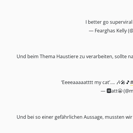
I better go superviral 
— Fearghas Kelly (
Und beim Thema Haustiere zu verarbeiten, sollte nat
‘Eeeeaaaaatttt my cat’…. 🎶🎤🎵
— 🅼att😬 (@m
Und bei so einer gefährlichen Aussage, mussten wi