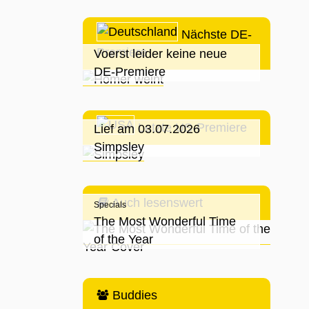
Nächste DE-
Premiere
Voerst leider keine neue
DE-Premiere
Letzte US-Premiere
Lief am 03.07.2026
Simpsley
Auch lesenswert
Specials
The Most Wonderful Time
of the Year
Buddies