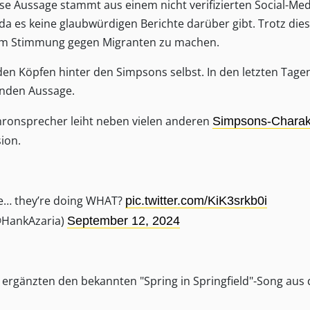
e Aussage stammt aus einem nicht verifizierten Social-Med
da es keine glaubwürdigen Berichte darüber gibt. Trotz die
 um Stimmung gegen Migranten zu machen
.
den Köpfen hinter den Simpsons selbst. In den letzten Tage
nden Aussage.
chronsprecher leiht neben vielen anderen
Simpsons-Charak
ion.
re… they’re doing WHAT?
pic.twitter.com/KiK3srkb0i
@HankAzaria)
September 12, 2024
d ergänzten den bekannten "Spring in Springfield"-Song aus 