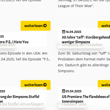
League of Their Moe".
weiterlesen
weite
16.04.2025
025
30 Jahre "taff": Vorübergehend
e: P.S., I Hate You
weniger Simpsons
ons-Episode in den USA: Am
Zum 30. Geburtstag von "taff" 
04.2025, lief die Episode "P.S.,
ProSieben dem Format mehr Se
ein. Dadurch gibt es allerdings
Simpsons.
weiterlesen
weite
2025
01.04.2025
ung der Simpsons: Staffel
US-Premiere: The Flandshees of
her
Innersimpson