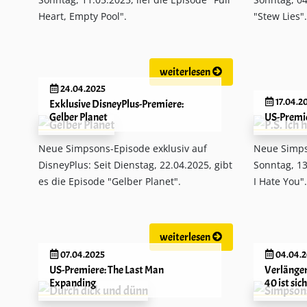
Heart, Empty Pool".
"Stew Lies".
weiterlesen
24.04.2025
17.04.2
Exklusive DisneyPlus-Premiere:
Gelber Planet
US-Premier
Neue Simpsons-Episode exklusiv auf
Neue Simps
DisneyPlus: Seit Dienstag, 22.04.2025, gibt
Sonntag, 13.
es die Episode "Gelber Planet".
I Hate You".
weiterlesen
07.04.2025
04.04.
US-Premiere: The Last Man
Verlänger
Expanding
40 ist sic