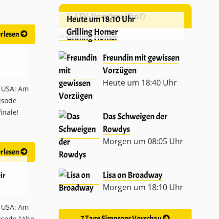
TV-Vorschau (Pro7)
Heute um 18:10 Uhr
Grilling Homer
rlesen
Freundin mit gewissen
Vorzügen
Heute um 18:40 Uhr
 USA: Am
pisode
inale!
Das Schweigen der
Rowdys
Morgen um 08:05 Uhr
rlesen
Lisa on Broadway
ir
Morgen um 18:10 Uhr
 USA: Am
7 Tage Simpsons Vorschau
pisode "Abe