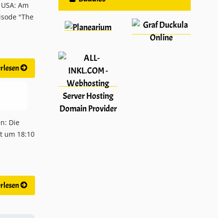
 USA: Am
pisode "The
rlesen
n: Die
ft um 18:10
rlesen