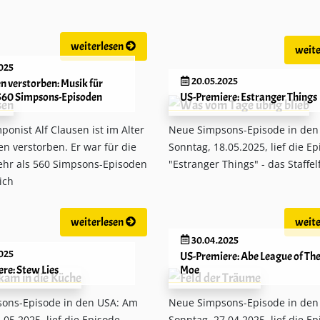
weiterlesen
weite
025
20.05.2025
en verstorben: Musik für
560 Simpsons-Episoden
US-Premiere: Estranger Things
onist Alf Clausen ist im Alter
Neue Simpsons-Episode in den
en verstorben. Er war für die
Sonntag, 18.05.2025, lief die E
ehr als 560 Simpsons-Episoden
"Estranger Things" - das Staffelf
ich
weiterlesen
weite
30.04.2025
025
US-Premiere: Abe League of The
re: Stew Lies
Moe
ons-Episode in den USA: Am
Neue Simpsons-Episode in den
.05.2025, lief die Episode
Sonntag, 27.04.2025, lief die E