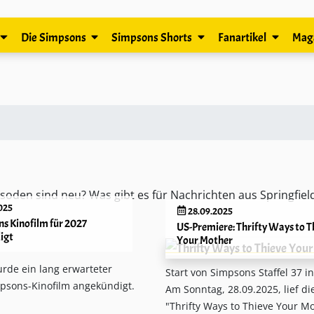
Die Simpsons
Simpsons Shorts
Fanartikel
Mag
soden sind neu? Was gibt es für Nachrichten aus Springfie
025
28.09.2025
ns Kinofilm für 2027
US-Premiere: Thrifty Ways to T
igt
Your Mother
rde ein lang erwarteter
Start von Simpsons Staffel 37 i
mpsons-Kinofilm angekündigt.
Am Sonntag, 28.09.2025, lief di
"Thrifty Ways to Thieve Your Mo