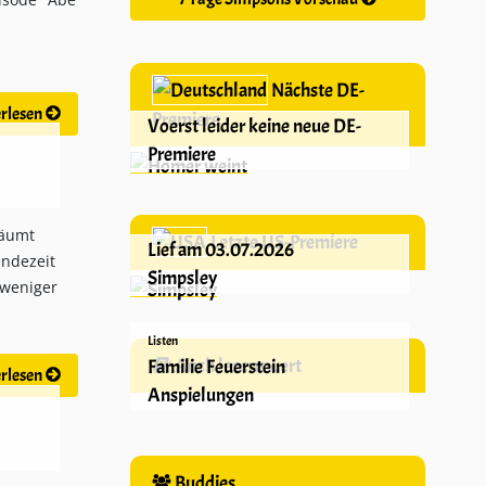
Nächste DE-
rlesen
Premiere
Voerst leider keine neue DE-
Premiere
räumt
Letzte US-Premiere
Lief am 03.07.2026
ndezeit
Simpsley
 weniger
Listen
Auch lesenswert
Familie Feuerstein
rlesen
Anspielungen
Buddies