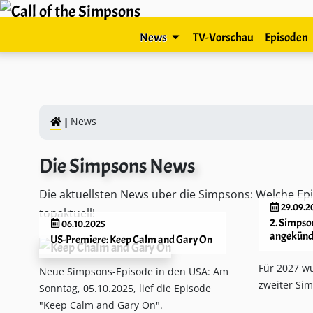
News
TV-Vorschau
Episoden
News
Die Simpsons News
Die aktuellsten News über die Simpsons: Welche Epi
29.09.2
topaktuell!
2. Simpso
06.10.2025
angekünd
US-Premiere: Keep Calm and Gary On
Für 2027 wu
Neue Simpsons-Episode in den USA: Am
zweiter Si
Sonntag, 05.10.2025, lief die Episode
"Keep Calm and Gary On".