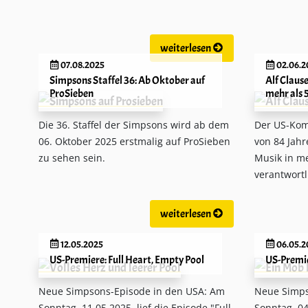
weiterlesen
07.08.2025
02.06.2
Simpsons Staffel 36: Ab Oktober auf
Alf Claus
ProSieben
mehr als 
​Die 36. Staffel der Simpsons​ wird ab dem
Der US-Komp
06. Oktober 2025 erstmalig auf ProSieben
von 84 Jahr
zu sehen sein.
Musik in m
verantwortl
weiterlesen
12.05.2025
06.05.2
US-Premiere: Full Heart, Empty Pool
US-Premie
Neue Simpsons-Episode in den USA: Am
Neue Simps
Sonntag, 11.05.2025, lief die Episode "Full
Sonntag, 04