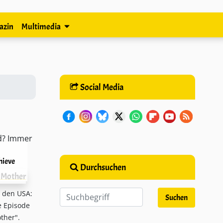
azin
Multimedia
Social Media
ld? Immer
hieve
Durchsuchen
n den USA:
e Episode
ther".