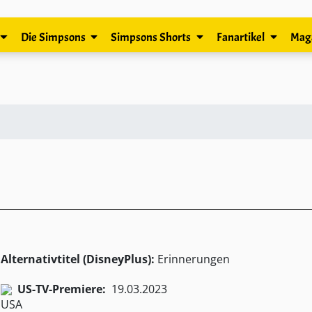
Die Simpsons
Simpsons Shorts
Fanartikel
Mag
Alternativtitel (DisneyPlus):
Erinnerungen
US-TV-Premiere:
19.03.2023