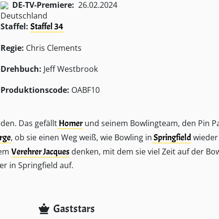
DE-TV-Premiere:
26.02.2024
Staffel:
Staffel 34
Regie:
Chris Clements
Drehbuch:
Jeff Westbrook
Produktionscode:
OABF10
en. Das gefällt
Homer
und seinem Bowlingteam, den Pin Pa
rge
, ob sie einen Weg weiß, wie Bowling in
Springfield
wieder 
rem
Verehrer Jacques
denken, mit dem sie viel Zeit auf der B
r in Springfield auf.
Gaststars