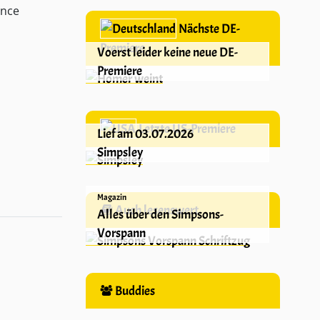
ence
Nächste DE-
Premiere
Voerst leider keine neue DE-
Premiere
Letzte US-Premiere
Lief am 03.07.2026
Simpsley
Magazin
Auch lesenswert
Alles über den Simpsons-
Vorspann
Buddies