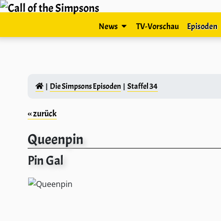
News
TV-Vorschau
Episoden
Die Simpsons Episoden
Staffel 34
‹‹ zurück
Queenpin
Pin Gal