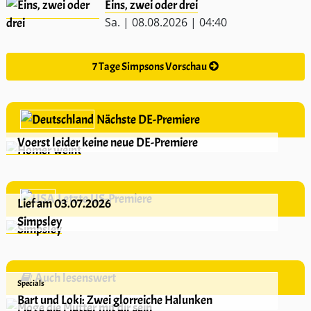
Eins, zwei oder drei
Sa. | 08.08.2026 | 04:40
7 Tage Simpsons Vorschau
Nächste DE-Premiere
Voerst leider keine neue DE-Premiere
Letzte US-Premiere
Lief am 03.07.2026
Simpsley
Auch lesenswert
Specials
Bart und Loki: Zwei glorreiche Halunken