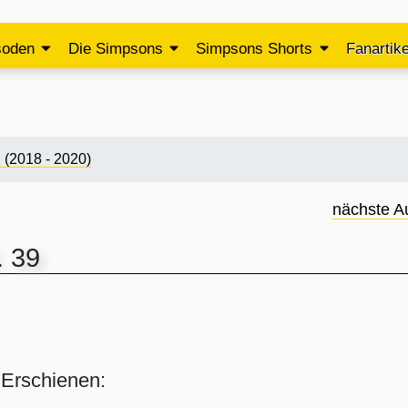
soden
Die Simpsons
Simpsons Shorts
Fanartike
 (2018 - 2020)
nächste A
. 39
Erschienen: