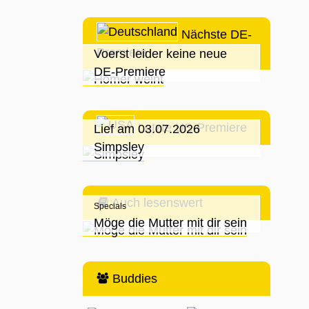
Nächste DE-
Premiere
Voerst leider keine neue
DE-Premiere
Letzte US-Premiere
Lief am 03.07.2026
Simpsley
Auch lesenswert
Specials
Möge die Mutter mit dir sein
Buddies