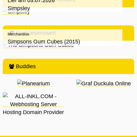
Lief am 03.07.2026
Simpsley
Auch lesenswert
Merchandise
Simpsons Gum Cubes (2015)
Buddies