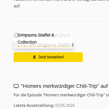
auf.
Erschienen auf DVD
Simpsons Staffel 8
Collection
Jetzt bestellen!
"Homers merkwürdiger Chili-Trip" au
Für die Episode "Homers merkwürdiger Chili-Trip" s
Letzte Ausstrahlung:
03.05.2026