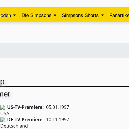
soden
Die Simpsons
Simpsons Shorts
Fanartike
ip
omer
US-TV-Premiere:
05.01.1997
DE-TV-Premiere:
10.11.1997