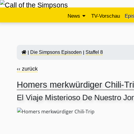
News
TV-Vorschau
Epi
Die Simpsons Episoden
Staffel 8
‹‹ zurück
Homers merkwürdiger Chili-Tr
El Viaje Misterioso De Nuestro J