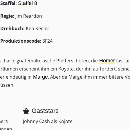
Staffel:
Staffel 8
Regie:
Jim Reardon
Drehbuch:
Ken Keeler
Produktionscode:
3F24
charfe guatemaltekische Pfefferschoten, die
fast u
Homer
eträumen erscheint ihm ein Koyote, der ihn auffordert, sein
er eindeutig in
. Aber da Marge ihm immer bittere V
Marge
müssen.
Gaststars
mers
Johnny Cash als Kojote
 Boden