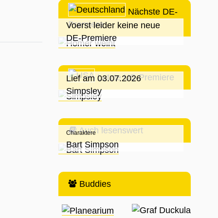
Nächste DE-
Premiere
Voerst leider keine neue
DE-Premiere
Letzte US-Premiere
Lief am 03.07.2026
Simpsley
Auch lesenswert
Charaktere
Bart Simpson
Buddies