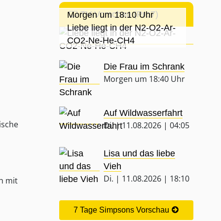
TV-Vorschau (Pro7)
Morgen um 18:10 Uhr
Liebe liegt in der N2-O2-Ar-
CO2-Ne-He-CH4
Die Frau im Schrank
Morgen um 18:40 Uhr
Auf Wildwasserfahrt
ische
Di. | 11.08.2026 | 04:05
Lisa und das liebe
Vieh
Di. | 11.08.2026 | 18:10
h mit
7 Tage Simpsons Vorschau