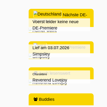
i
Nächste DE-
Premiere
Voerst leider keine neue
DE-Premiere
Letzte US-Premiere
Lief am 03.07.2026
Simpsley
Auch lesenswert
Charaktere
Reverend Lovejoy
Buddies