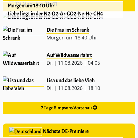
TV-Vorschau (Pro7)
Morgen um 18:10 Uhr
Liebe liegt in der N2-O2-Ar-CO2-Ne-He-CH4
Die Frau im Schrank
Morgen um 18:40 Uhr
Auf Wildwasserfahrt
Di. | 11.08.2026 | 04:05
Lisa und das liebe Vieh
Di. | 11.08.2026 | 18:10
7 Tage Simpsons Vorschau
Nächste DE-Premiere