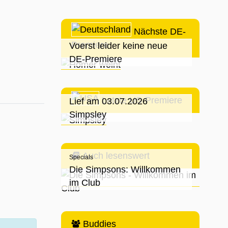
Nächste DE-
Premiere
Voerst leider keine neue
DE-Premiere
Letzte US-Premiere
Lief am 03.07.2026
Simpsley
Auch lesenswert
Specials
Die Simpsons: Willkommen
im Club
Buddies