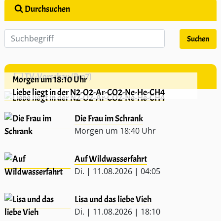
Durchsuchen
TV-Vorschau (Pro7)
Morgen um 18:10 Uhr
Liebe liegt in der N2-O2-Ar-CO2-Ne-He-CH4
Die Frau im Schrank
Morgen um 18:40 Uhr
Auf Wildwasserfahrt
Di. | 11.08.2026 | 04:05
Lisa und das liebe Vieh
Di. | 11.08.2026 | 18:10