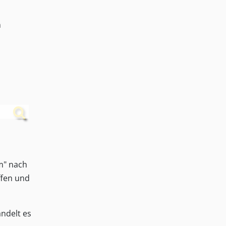
m
lm" nach
ffen und
andelt es