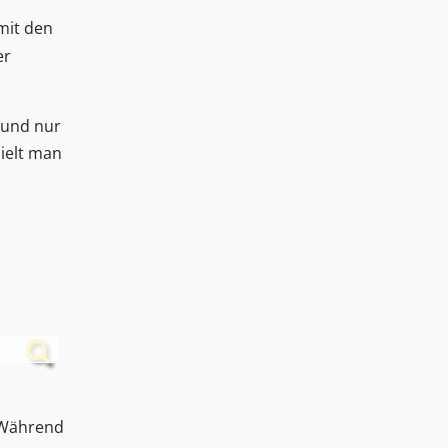
mit den
er
 und nur
ielt man
 Während