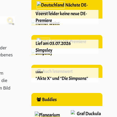
Nächste DE-
Premiere
Voerst leider keine neue DE-
Premiere
Letzte US-Premiere
Lief am 03.07.2026
 der
Simpsley
iebenes
Auch lesenswert
Listen
Im
"Akte X" und "Die Simpsons"
 die
m Bild
Buddies