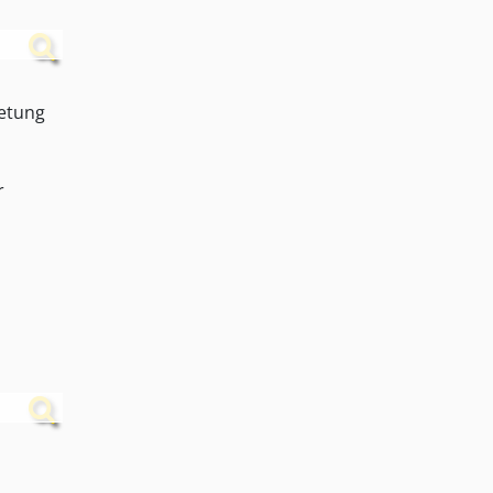
retung
r