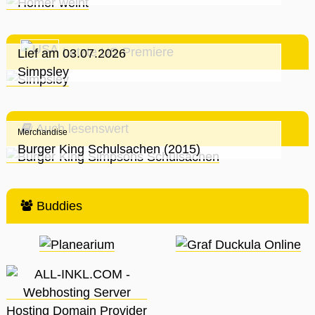
Letzte US-Premiere
Lief am 03.07.2026
Simpsley
Auch lesenswert
Merchandise
Burger King Schulsachen (2015)
Buddies