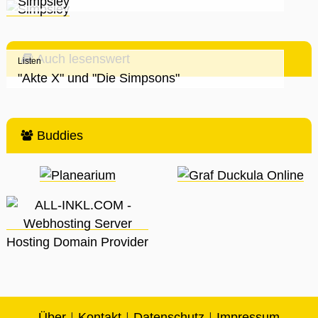
Simpsley
Auch lesenswert
Listen
"Akte X" und "Die Simpsons"
Buddies
|
|
|
Über
Kontakt
Datenschutz
Impressum