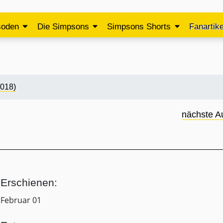
soden
Die Simpsons
Simpsons Shorts
Fanartike
2018)
nächste A
Erschienen:
Februar 01