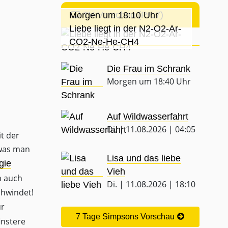
TV-Vorschau (Pro7)
Morgen um 18:10 Uhr
Liebe liegt in der N2-O2-Ar-
CO2-Ne-He-CH4
Die Frau im Schrank
Morgen um 18:40 Uhr
Auf Wildwasserfahrt
Di. | 11.08.2026 | 04:05
it der
 was man
Lisa und das liebe
gie
Vieh
n auch
Di. | 11.08.2026 | 18:10
chwindet!
ür
7 Tage Simpsons Vorschau
instere