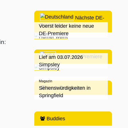
Nächste DE-
Premiere
Voerst leider keine neue
DE-Premiere
n:
Letzte US-Premiere
Lief am 03.07.2026
Simpsley
Magazin
Auch lesenswert
Sehenswürdigkeiten in
Springfield
Buddies