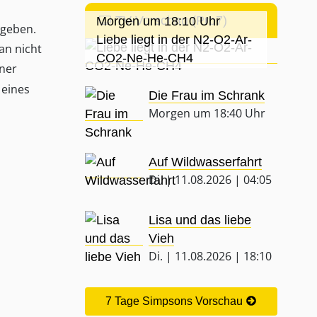
TV-Vorschau (Pro7)
Morgen um 18:10 Uhr
sgeben.
Liebe liegt in der N2-O2-Ar-
an nicht
CO2-Ne-He-CH4
ner
eines
Die Frau im Schrank
Morgen um 18:40 Uhr
Auf Wildwasserfahrt
Di. | 11.08.2026 | 04:05
Lisa und das liebe
Vieh
Di. | 11.08.2026 | 18:10
7 Tage Simpsons Vorschau