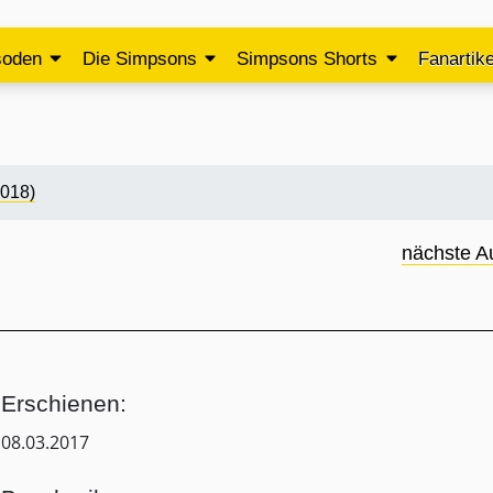
soden
Die Simpsons
Simpsons Shorts
Fanartike
2018)
nächste A
Erschienen:
08.03.2017