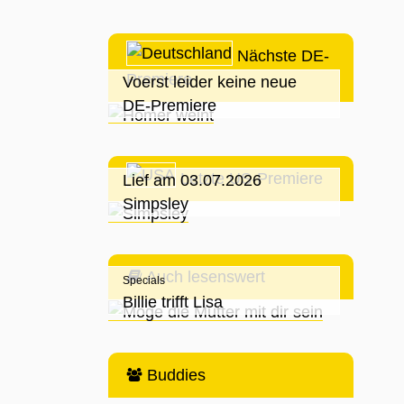
Nächste DE-
Premiere
Voerst leider keine neue
DE-Premiere
Letzte US-Premiere
Lief am 03.07.2026
Simpsley
Auch lesenswert
Specials
Billie trifft Lisa
Buddies