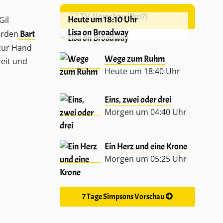
TV-Vorschau (Pro7)
Heute um 18:10 Uhr
Gil
Lisa on Broadway
erden
Bart
zur Hand
Wege zum Ruhm
zeit und
Heute um 18:40 Uhr
Eins, zwei oder drei
Morgen um 04:40 Uhr
Ein Herz und eine Krone
Morgen um 05:25 Uhr
7 Tage Simpsons Vorschau