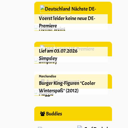
Nächste DE-
Premiere
Voerst leider keine neue DE-
Premiere
Letzte US-Premiere
Lief am 03.07.2026
Simpsley
Merchandise
Auch lesenswert
Burger King-Figuren "Cooler
Winterspaß" (2012)
Buddies