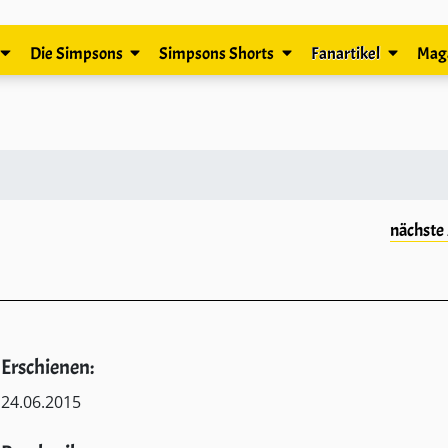
Die Simpsons
Simpsons Shorts
Fanartikel
Mag
nächste 
Erschienen:
24.06.2015