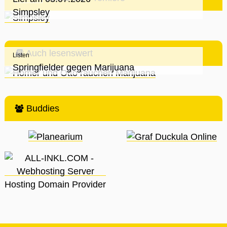
Simpsley
Auch lesenswert
Listen
Springfielder gegen Marijuana
Buddies