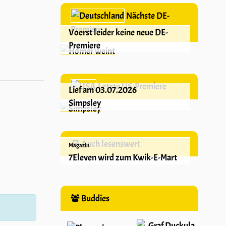
Nächste DE-
Premiere
Voerst leider keine neue DE-
Premiere
Letzte US-Premiere
Lief am 03.07.2026
Simpsley
Auch lesenswert
Magazin
7Eleven wird zum Kwik-E-Mart
Buddies