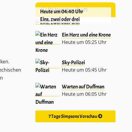
TV-Vorschau (Pro7)
Heute um 04:40 Uhr
Eins, zwei oder drei
Ein Herz und eine Krone
Heute um 05:25 Uhr
rken.
Sky-Polizei
iechischen
Heute um 05:45 Uhr
on
Warten auf Duffman
Heute um 06:05 Uhr
7 Tage Simpsons Vorschau