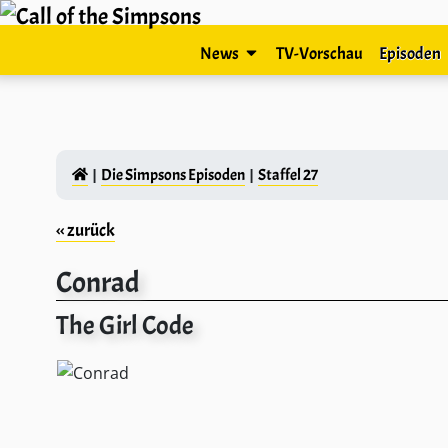
News
TV-Vorschau
Episoden
Die Simpsons Episoden
Staffel 27
‹‹ zurück
Conrad
The Girl Code