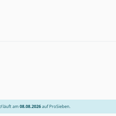
d
läuft am
08.08.2026
auf ProSieben.