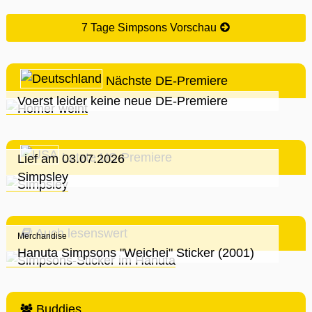
7 Tage Simpsons Vorschau
Nächste DE-Premiere
Voerst leider keine neue DE-Premiere
Letzte US-Premiere
Lief am 03.07.2026
Simpsley
Auch lesenswert
Merchandise
Hanuta Simpsons "Weichei" Sticker (2001)
Buddies