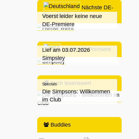
Nächste DE-
Premiere
Voerst leider keine neue
DE-Premiere
Letzte US-Premiere
Lief am 03.07.2026
Simpsley
Auch lesenswert
Specials
Die Simpsons: Willkommen
im Club
Buddies