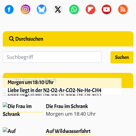
Durchsuchen
TV-Vorschau (Pro7)
Morgen um 18:10 Uhr
Liebe liegt in der N2-O2-Ar-CO2-Ne-He-CH4
Die Frau im Schrank
Morgen um 18:40 Uhr
Auf Wildwasserfahrt