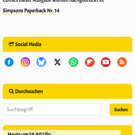
Comics dieser Ausgabe wurden nachgedruckt in:
Simpsons Paperback Nr. 14
Social Media
Durchsuchen
TV-Vorschau (Pro7)
Heute um 14:40 Uhr