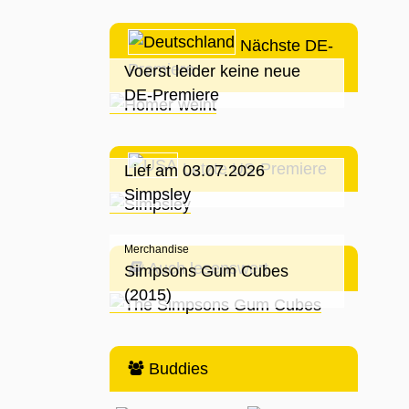
Nächste DE-
Premiere
Voerst leider keine neue
DE-Premiere
Letzte US-Premiere
Lief am 03.07.2026
Simpsley
Merchandise
Auch lesenswert
Simpsons Gum Cubes
(2015)
Buddies