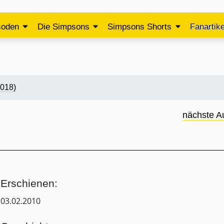
soden
Die Simpsons
Simpsons Shorts
Fanartike
2018)
nächste A
Erschienen:
03.02.2010