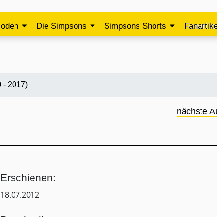
soden
Die Simpsons
Simpsons Shorts
Fanartike
 - 2017)
nächste A
Erschienen:
18.07.2012