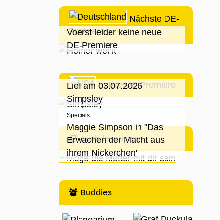
Nächste DE-
Premiere
Voerst leider keine neue
DE-Premiere
Letzte US-Premiere
Lief am 03.07.2026
Simpsley
Specials
Maggie Simpson in "Das
Auch lesenswert
Erwachen der Macht aus
ihrem Nickerchen"
Buddies