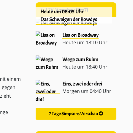
TV-Vorschau (Pro7)
Heute um 08:05 Uhr
Das Schweigen der Rowdys
Lisa on Broadway
Heute um 18:10 Uhr
Wege zum Ruhm
Heute um 18:40 Uhr
mit einem
Eins, zwei oder drei
 gegen
Morgen um 04:40 Uhr
zieht
enge
7 Tage Simpsons Vorschau