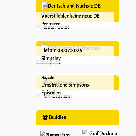
Nächste DE-
Premiere
Voerst leider keine neue DE-
Premiere
Letzte US-Premiere
Lief am 03.07.2026
Simpsley
Magazin
Auch lesenswert
Umstrittene Simpsons-
Episoden
Buddies