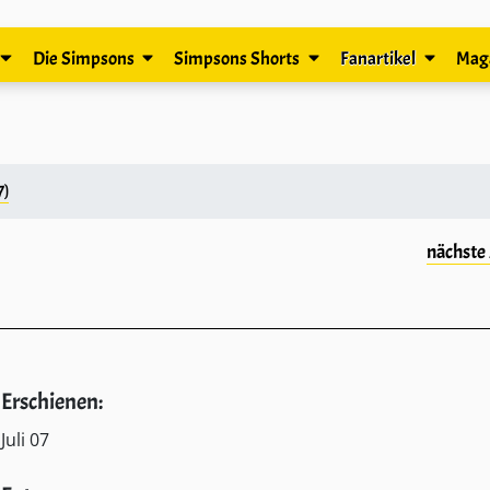
Die Simpsons
Simpsons Shorts
Fanartikel
Mag
7)
nächste 
Erschienen:
Juli 07