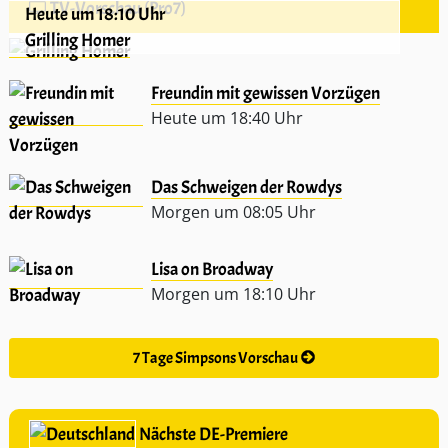
TV-Vorschau (Pro7)
Heute um 18:10 Uhr
Grilling Homer
Freundin mit gewissen Vorzügen
Heute um 18:40 Uhr
Das Schweigen der Rowdys
Morgen um 08:05 Uhr
Lisa on Broadway
Morgen um 18:10 Uhr
7 Tage Simpsons Vorschau
Nächste DE-Premiere