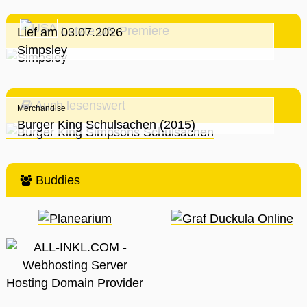
Letzte US-Premiere
Lief am 03.07.2026
Simpsley
Auch lesenswert
Merchandise
Burger King Schulsachen (2015)
Buddies