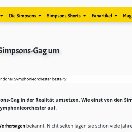
Die Simpsons
Simpsons Shorts
Fanartikel
Mag
n Simpsons-Gag um
ondoner Symphonieorchester bestellt?
ons-Gag in der Realität umsetzen. Wie einst von den S
Symphonieorchester auf.
Vorhersagen
bekannt. Nicht selten lagen sie schon viele Jahr