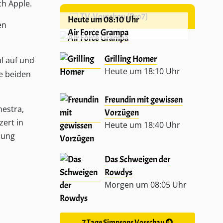
ch Apple.
TV-Vorschau (Pro7)
Heute um 08:10 Uhr
en
Air Force Grampa
Grilling Homer
al auf und
Heute um 18:10 Uhr
ie beiden
Freundin mit gewissen
estra,
Vorzügen
zert in
Heute um 18:40 Uhr
hung
Das Schweigen der
Rowdys
Morgen um 08:05 Uhr
7 Tage Simpsons Vorschau