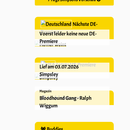
Nächste DE-
Premiere
Voerst leider keine neue DE-
Premiere
Letzte US-Premiere
Lief am 03.07.2026
Simpsley
Magazin
Auch lesenswert
Bloodhound Gang - Ralph
Wiggum
Buddies