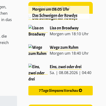
gen,
TV-Vorschau (Pro7)
Morgen um 08:05 Uhr
ichen
Das Schweigen der Rowdys
 in das
Lisa on Broadway
Morgen um 18:10 Uhr
 die
reich
Wege zum Ruhm
Morgen um 18:40 Uhr
Eins, zwei oder drei
Sa. | 08.08.2026 | 04:40
7 Tage Simpsons Vorschau