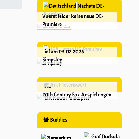
Nächste DE-
Premiere
Voerst leider keine neue DE-
Premiere
Letzte US-Premiere
Lief am 03.07.2026
Simpsley
Auch lesenswert
Listen
20th Century Fox Anspielungen
Buddies