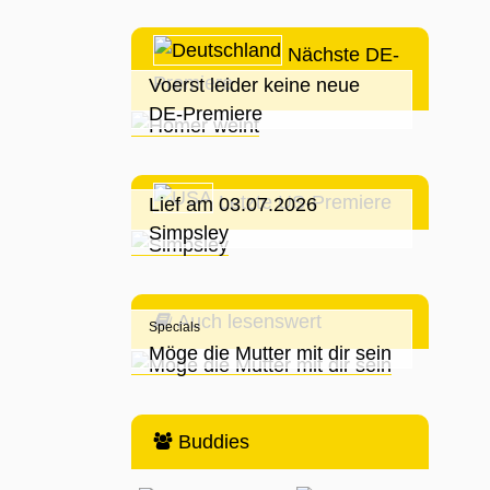
Nächste DE-
Premiere
Voerst leider keine neue
DE-Premiere
Letzte US-Premiere
Lief am 03.07.2026
Simpsley
Auch lesenswert
Specials
Möge die Mutter mit dir sein
Buddies