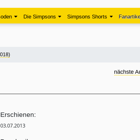
soden
Die Simpsons
Simpsons Shorts
Fanartike
2018)
nächste A
Erschienen:
03.07.2013