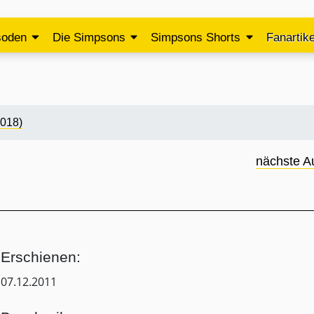
soden
Die Simpsons
Simpsons Shorts
Fanartike
2018)
nächste A
Erschienen:
07.12.2011