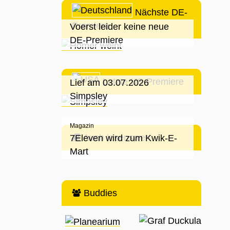
Nächste DE-
Premiere
Voerst leider keine neue
DE-Premiere
Letzte US-Premiere
Lief am 03.07.2026
Simpsley
Magazin
Auch lesenswert
7Eleven wird zum Kwik-E-
Mart
Buddies