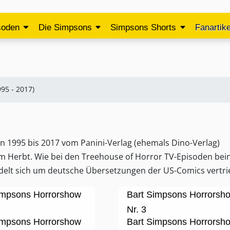
soden
Die Simpsons
Simpsons Shorts
Fanartike
95 - 2017)
 1995 bis 2017 vom Panini-Verlag (ehemals Dino-Verlag)
im Herbt. Wie bei den Treehouse of Horror TV-Episoden bei
ndelt sich um deutsche Übersetzungen der US-Comics vertr
impsons Horrorshow
Bart Simpsons Horrorsh
Nr. 3
impsons Horrorshow
Bart Simpsons Horrorsh