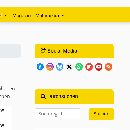
l
Magazin
Multimedia
Social Media
nhalten
ieben
Durchsuchen
ow
ow