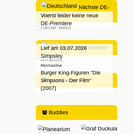
Nächste DE-
Premiere
Voerst leider keine neue
DE-Premiere
Letzte US-Premiere
Lief am 03.07.2026
Simpsley
Merchandise
Burger King-Figuren "Die
Auch lesenswert
Simpsons - Der Film"
(2007)
Buddies