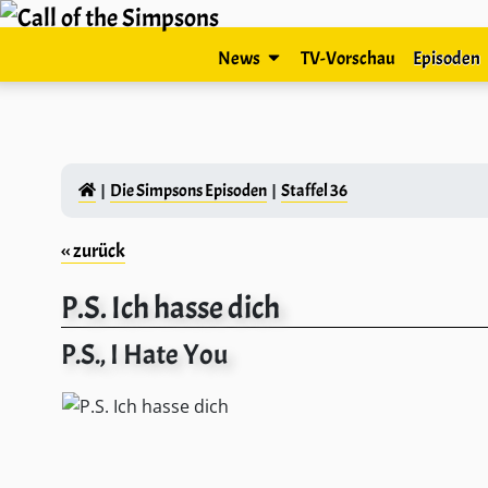
News
TV-Vorschau
Episoden
Die Simpsons Episoden
Staffel 36
‹‹ zurück
P.S. Ich hasse dich
P.S., I Hate You