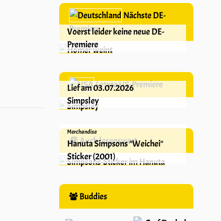
Nächste DE-
Premiere
Voerst leider keine neue DE-
Premiere
Letzte US-Premiere
Lief am 03.07.2026
Simpsley
Merchandise
Auch lesenswert
Hanuta Simpsons "Weichei"
Sticker (2001)
Buddies